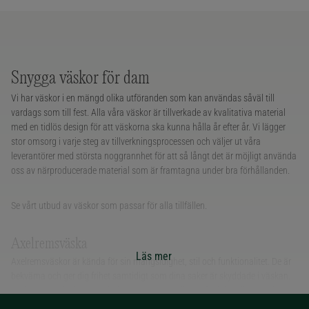
Snygga väskor för dam
Vi har väskor i en mängd olika utföranden som kan användas såväl till
vardags som till fest. Alla våra väskor är tillverkade av kvalitativa material
med en tidlös design för att väskorna ska kunna hålla år efter år. Vi lägger
stor omsorg i varje steg av tillverkningsprocessen och väljer ut våra
leverantörer med största noggrannhet för att så långt det är möjligt använda
oss av närproducerade material som är framtagna under bra förhållanden.
Se vårt utbud av väskor som passar för alla tillfällen.
Axelremsväska
Läs mer
Axelremsväskor är kända för sin mångsidighet, stil och funktionalitet. De är
bekväma och ger dig frihet samtidigt som dina saker är skyddade i väskan.
Axelväskans design är en balans mellan estetik och funktionalitet. Med en
mängd olika stilar, material och färger att välja bland finns det en väska som