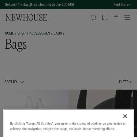
Delivery 4-7 days
|
Free shipping above 250 EUR
Find Store
HOME
SHOP
ACCESSORIES
BAGS
Bags
SORT BY
FILTER +
By clicking “Accept All Cookies”, you agree to the storing of cookies on your device to
enhance site navigation, analyze site usage, and assist in our marketing efforts.